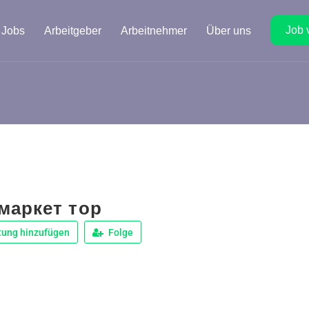
Job 
Jobs
Arbeitgeber
Arbeitnehmer
Über uns
маркет тор
tung hinzufügen
Folge