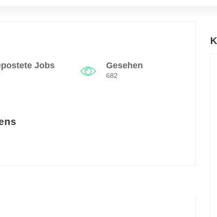
K
postete Jobs
Gesehen
682
ens