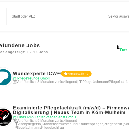
efundene Jobs
ier angezeigt: 1 - 13 Jobs
Wundexperte ICW®
Ausgewählte
@ Pflegefreunde GmbH
Veröffentlicht 3 Monaten zurückliegend
Pflegefachmann/Pflegefachfr
Examinierte Pflegefachkraft (m/w/d) – Firmenw
Digitalisierung | Neues Team in Köln-Mülheim
@ Linas Ambulanter Pflegedienst GmbH
Veröffentlicht 9 Monaten zurückliegend
Altenpfleger:in
,
Krankenschwester und Krankenpfleger
,
Pflegeberuf (So
Pflegefachmann/Pflegefachfrau