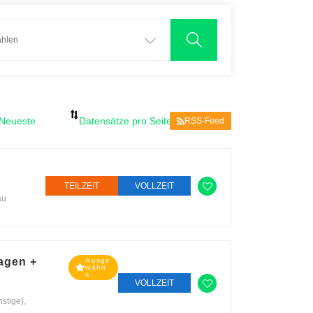
RSS-Feed
TEILZEIT
VOLLZEIT
au
agen +
Ausge
wählt
e
VOLLZEIT
nstige)
,