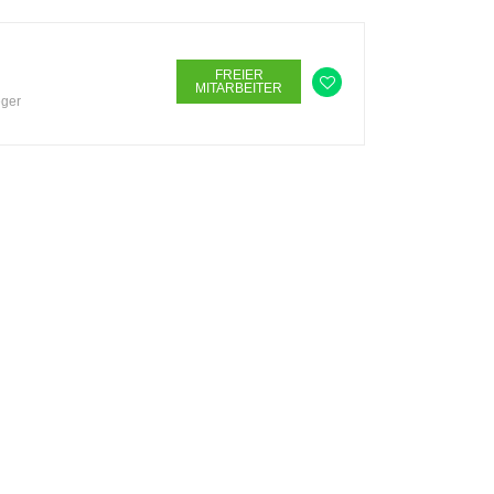
FREIER
MITARBEITER
ger