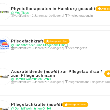
Physiotherapeuten in Hamburg gesucht
Ausge
@ MediTipps
Veröffentlicht 2 Jahren zurückliegend
Physiotherapeut:in
Pflegefachkraft
Ausgewählte
@ Lindenhof Alten- und Pflegeheim GmbH
Veröffentlicht 3 Jahren zurückliegend
Altenpfleger:in
Auszubildende (m/w/d) zur Pflegefachfrau /
zum Pflegefachmann
@ Domizil Wohnfühlen GmbH
Veröffentlicht 3 Jahren zurückliegend
Pflegefachmann/Pflegefachfrau
Pflegefachkräfte (m/w/d)
Ausgewählte
@ Domizil Wohnfühlen GmbH