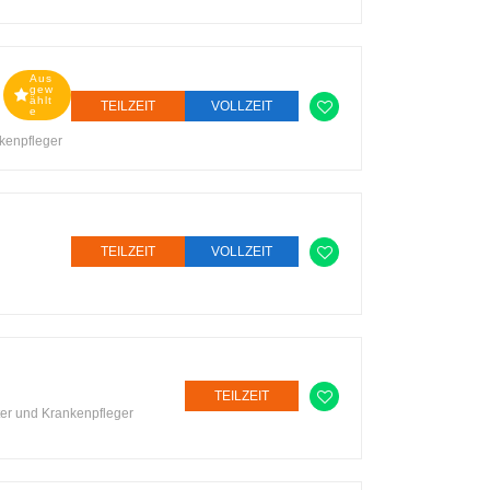
Aus
gew
ählt
TEILZEIT
VOLLZEIT
e
kenpfleger
TEILZEIT
VOLLZEIT
TEILZEIT
er und Krankenpfleger