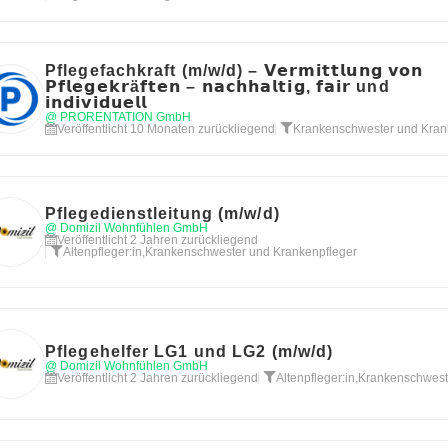
Pflegefachkraft (m/w/d) – 𝗩𝗲𝗿𝗺𝗶𝘁𝘁𝗹𝘂𝗻𝗴 𝘃𝗼𝗻
𝗣𝗳𝗹𝗲𝗴𝗲𝗸𝗿ä𝗳𝘁𝗲𝗻 – 𝗻𝗮𝗰𝗵𝗵𝗮𝗹𝘁𝗶𝗴, 𝗳𝗮𝗶𝗿 und
𝗶𝗻𝗱𝗶𝘃𝗶𝗱𝘂𝗲𝗹𝗹
@ PRORENTATION GmbH
Veröffentlicht 10 Monaten zurückliegend
Krankenschwester und Kran
Pflegedienstleitung (m/w/d)
@ Domizil Wohnfühlen GmbH
Veröffentlicht 2 Jahren zurückliegend
Altenpfleger:in
,
Krankenschwester und Krankenpfleger
Pflegehelfer LG1 und LG2 (m/w/d)
@ Domizil Wohnfühlen GmbH
Veröffentlicht 2 Jahren zurückliegend
Altenpfleger:in
,
Krankenschwest