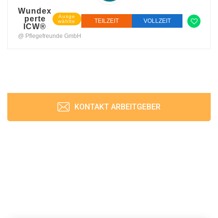
Wundex
Ausge
perte
TEILZEIT
VOLLZEIT
wählte
ICW®
@ Pflegefreunde GmbH
KONTAKT ARBEITGEBER