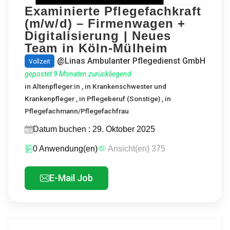
Examinierte Pflegefachkraft
(m/w/d) – Firmenwagen +
Digitalisierung | Neues
Team in Köln-Mülheim
@Linas Ambulanter Pflegedienst GmbH
Vollzeit
gepostet 9 Monaten zurückliegend
in
Altenpfleger:in
, in
Krankenschwester und
Krankenpfleger
, in
Pflegeberuf (Sonstige)
, in
Pflegefachmann/Pflegefachfrau
Datum buchen : 29. Oktober 2025
0 Anwendung(en)
Ansicht(en) 375
E-Mail Job