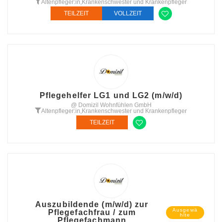
Altenpfleger:in
,
Krankenschwester und Krankenpfleger
TEILZEIT
VOLLZEIT
Pflegehelfer LG1 und LG2 (m/w/d)
@ Domizil Wohnfühlen GmbH
Altenpfleger:in
,
Krankenschwester und Krankenpfleger
TEILZEIT
Auszubildende (m/w/d) zur
Ausgewä
Pflegefachfrau / zum
hlte
Pflegefachmann