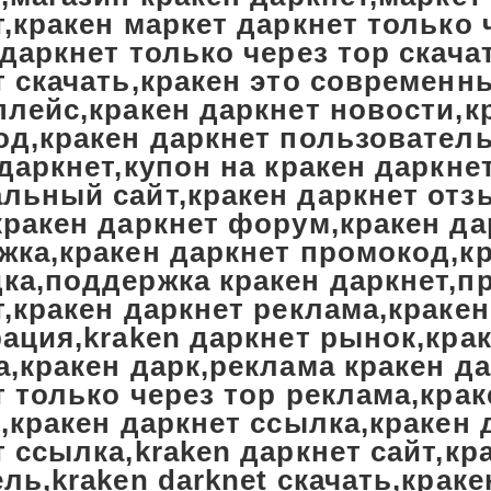
,кракен маркет даркнет только 
даркнет только через тор скача
т скачать,кракен это современн
плейс,кракен даркнет новости,к
од,кракен даркнет пользователь
даркнет,купон на кракен даркне
льный сайт,кракен даркнет отз
кракен даркнет форум,кракен да
жка,кракен даркнет промокод,кр
ка,поддержка кракен даркнет,п
,кракен даркнет реклама,кракен
ация,kraken даркнет рынок,кра
,кракен дарк,реклама кракен да
 только через тор реклама,крак
,кракен даркнет ссылка,кракен 
 ссылка,kraken даркнет сайт,кр
ль,kraken darknet скачать,кра