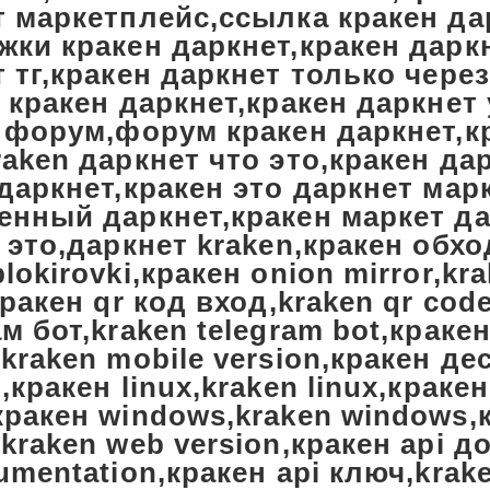
т маркетплейс,ссылка кракен да
жки кракен даркнет,кракен дарк
 тг,кракен даркнет только через
 кракен даркнет,кракен даркнет
t форум,форум кракен даркнет,к
aken даркнет что это,кракен да
даркнет,кракен это даркнет мар
енный даркнет,кракен маркет да
 это,даркнет kraken,кракен обх
lokirovki,кракен onion mirror,kr
кракен qr код вход,kraken qr cod
м бот,kraken telegram bot,крак
kraken mobile version,кракен де
,кракен linux,kraken linux,краке
кракен windows,kraken windows,
kraken web version,кракен api д
umentation,кракен api ключ,krake