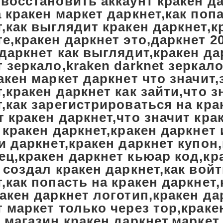
,восстановить аккаунт кракен д
 кракен маркет даркнет,как попа
,как выглядит кракен даркнет,к
е,кракен даркнет это,даркнет 2
даркнет как выглядит,кракен да
 зеркало,kraken darknet зеркало
акен маркет даркнет что значит,
,кракен даркнет как зайти,что з
,как зарегистрироваться на кра
 кракен даркнет,что значит крак
 кракен даркнет,кракен даркнет 
и даркнет,кракен даркнет купон
ц,кракен даркнет кьюар код,кра
 создал кракен даркнет,как войт
,как попасть на кракен даркнет
акен даркнет логотип,кракен да
 маркет только через тор,краке
,магазин кракен даркнет,маркет