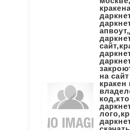
москве
кракена
даркнет
даркнет
апвоут,
даркнет
сайт,кр
даркнет
даркнет
закроют
на сайт
кракен 
владеле
код,кто
даркнет
лого,кр
даркнет
скачать