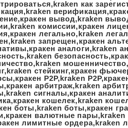
трироваться,kraken как зареги
кация,kraken верификация,крак
ение,кракен вывод,kraken выво
ии,kraken комиссии,кракен лице
ия,кракен легально,kraken лега
ен,kraken запрещен,кракен альт
нативы,кракен аналоги,kraken а
сность,kraken безопасность,кра
ичество,kraken мошенничество
г,kraken стейкинг,кракен фьюче
сы,кракен P2P,kraken P2P,краке
ы,кракен арбитраж,kraken арбит
,kraken сигналы,кракен аналит
ка,кракен кошелек,kraken кошел
кен боты,kraken боты,кракен гр
и,кракен валютные пары,kraken
ракен лимитные ордера,kraken 