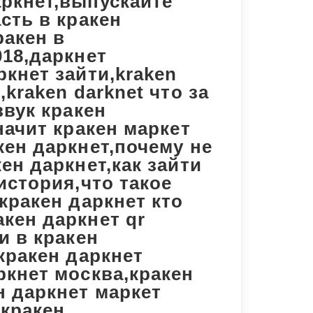
аркнет,выпускайте
сть в кракен
ракен в
018,даркнет
ркнет зайти,kraken
,kraken darknet что за
звук кракен
начит кракен маркет
кен даркнет,почему не
ен даркнет,как зайти
история,что такое
,кракен даркнет кто
кен даркнет qr
и в кракен
,кракен даркнет
ркнет москва,кракен
н даркнет маркет
 кракен