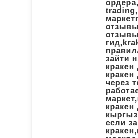
ордера
trading
маркетп
отзывы
отзывы
гид,kra
правил
зайти н
кракен 
кракен 
через т
работае
маркет,
кракен 
кыргызс
если за
кракен,