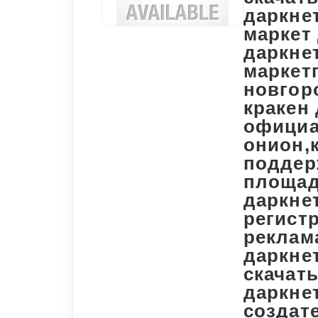
даркнет
маркет 
даркне
маркет
новгор
кракен 
официа
онион,
поддер
площад
даркнет
регистр
реклама
даркнет
скачать
даркнет
создате