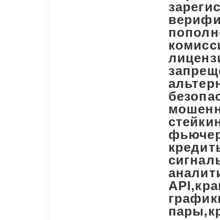
зарегис
верифи
пополн
комисс
лиценз
запрещ
альтер
безопа
мошенн
стейкин
фьючер
кредит
сигналы
аналити
API,кра
график
пары,к