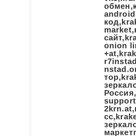
обмен,к
android
код,kra
market
сайт,k
onion l
+at,kra
r7insta
nstad.o
тор,kra
зеркал
Россия
support
2krn.at
cc,krak
зеркало
маркет