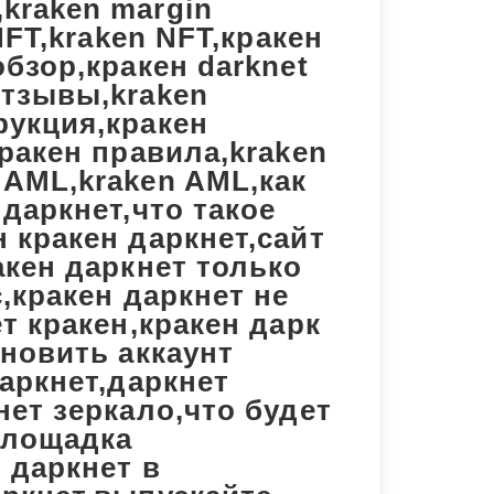
kraken margin
NFT,kraken NFT,кракен
обзор,кракен darknet
отзывы,kraken
рукция,кракен
кракен правила,kraken
 AML,kraken AML,как
 даркнет,что такое
 кракен даркнет,сайт
акен даркнет только
с,кракен даркнет не
т кракен,кракен дарк
ановить аккаунт
даркнет,даркнет
нет зеркало,что будет
 площадка
 даркнет в