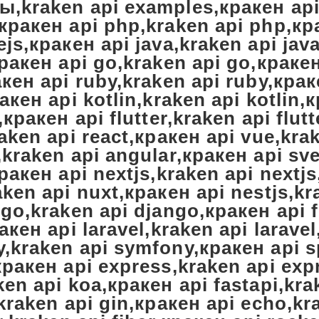
,kraken api examples,кракен api
кракен api php,kraken api php,кр
ejs,кракен api java,kraken api jav
кракен api go,kraken api go,кракен
акен api ruby,kraken api ruby,крак
акен api kotlin,kraken api kotlin,
,кракен api flutter,kraken api flut
raken api react,кракен api vue,kra
,kraken api angular,кракен api sve
кракен api nextjs,kraken api nextj
aken api nuxt,кракен api nestjs,kr
ngo,kraken api django,кракен api f
акен api laravel,kraken api larave
,kraken api symfony,кракен api s
кракен api express,kraken api exp
ken api koa,кракен api fastapi,kra
,kraken api gin,кракен api echo,k