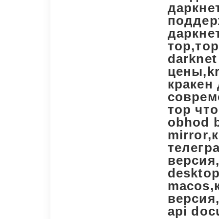
даркне
поддер
даркнет
тор,тор
darkne
цены,kr
кракен 
соврем
тор что
obhod b
mirror,
телегра
версия,
desktop
macos,
версия,
api doc