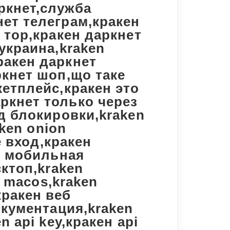
ркнет,служба
нет телеграм,кракен
 тор,кракен даркнет
 украина,kraken
ракен даркнет
ркнет шоп,що таке
кетплейс,кракен это
ркнет только через
од блокировки,kraken
aken onion
e вход,кракен
ен мобильная
сктоп,kraken
н macos,kraken
кракен веб
окументация,kraken
n api key,кракен api