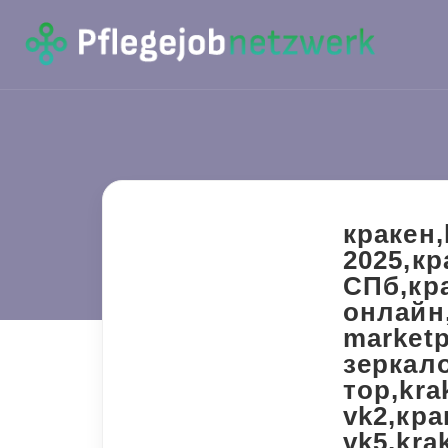
кракен,
2025,кр
СПб,кра
онлайн,
marketp
зеркало
тор,kra
vk2,кра
vk5,kra