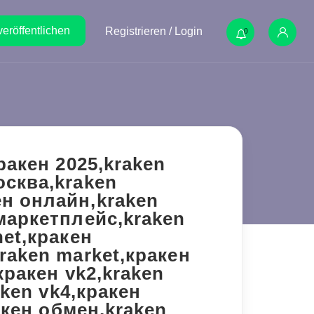
veröffentlichen
Registrieren / Login
0
ракен 2025,kraken
осква,kraken
ен онлайн,kraken
 маркетплейс,kraken
net,кракен
raken market,кракен
кракен vk2,kraken
aken vk4,кракен
акен обмен,kraken