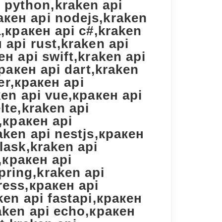
 python,kraken api
акен api nodejs,kraken
a,кракен api c#,kraken
 api rust,kraken api
ен api swift,kraken api
кракен api dart,kraken
ter,кракен api
ken api vue,кракен api
lte,kraken api
s,кракен api
aken api nestjs,кракен
lask,kraken api
l,кракен api
pring,kraken api
ress,кракен api
ken api fastapi,кракен
raken api echo,кракен