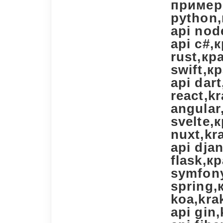
примеры
python,
api nod
api c#,
rust,кр
swift,кр
api dart
react,k
angular
svelte,
nuxt,kr
api dja
flask,кр
symfony
spring,
koa,kra
api gin