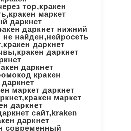
через тор,кракен
ть,кракен маркет
ый даркнет
ракен даркнет нижний
 не найден,нейросеть
т,кракен даркнет
ывы,кракен даркнет
ркнет
акен даркнет
ромокод кракен
 даркнет
кен маркет даркнет
ркнет,кракен маркет
ен даркнет
даркнет сайт,kraken
акен даркнет
кен современный