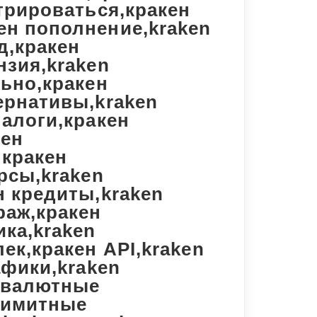
стрироваться,кракен
ен пополнение,kraken
д,кракен
нзия,kraken
льно,кракен
ернативы,kraken
налоги,кракен
кен
,кракен
рсы,kraken
н кредиты,kraken
раж,кракен
ика,kraken
ек,кракен API,kraken
афики,kraken
 валютные
лимитные