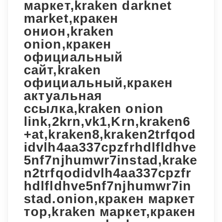
маркет,kraken darknet
market,кракен
онион,kraken
onion,кракен
официальный
сайт,kraken
официальный,кракен
актуальная
ссылка,kraken onion
link,2krn,vk1,Krn,kraken6
+at,kraken8,kraken2trfqod
idvlh4aa337cpzfrhdlfldhve
5nf7njhumwr7instad,krake
n2trfqodidvlh4aa337cpzfr
hdlfldhve5nf7njhumwr7in
stad.onion,кракен маркет
тор,kraken маркет,кракен