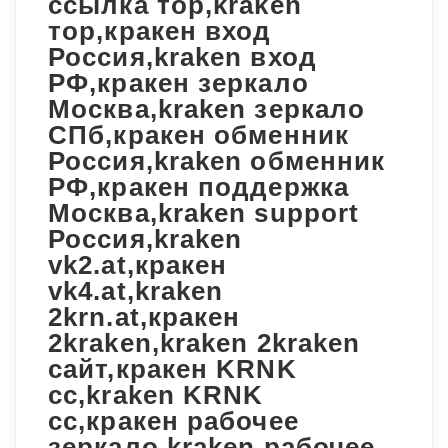
ссылка тор,kraken
тор,кракен вход
Россия,kraken вход
РФ,кракен зеркало
Москва,kraken зеркало
СПб,кракен обменник
Россия,kraken обменник
РФ,кракен поддержка
Москва,kraken support
Россия,kraken
vk2.at,кракен
vk4.at,kraken
2krn.at,кракен
2kraken,kraken 2kraken
сайт,кракен KRNK
cc,kraken KRNK
cc,кракен рабочее
зеркало,kraken рабочее