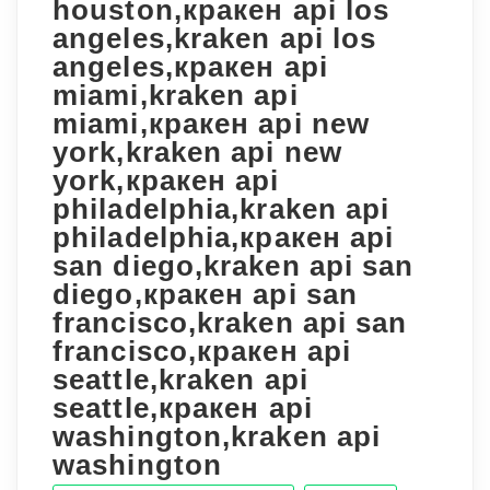
houston,кракен api los
angeles,kraken api los
angeles,кракен api
miami,kraken api
miami,кракен api new
york,kraken api new
york,кракен api
philadelphia,kraken api
philadelphia,кракен api
san diego,kraken api san
diego,кракен api san
francisco,kraken api san
francisco,кракен api
seattle,kraken api
seattle,кракен api
washington,kraken api
washington