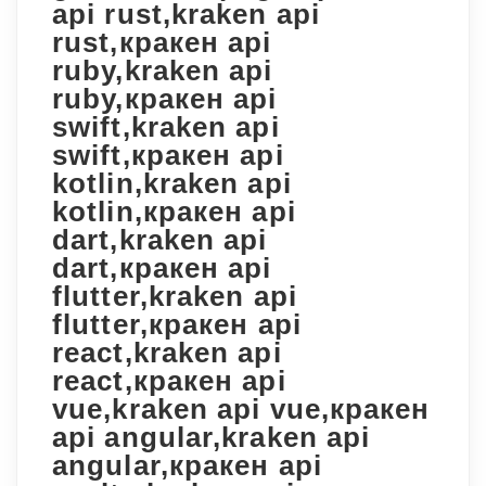
api rust,kraken api
rust,кракен api
ruby,kraken api
ruby,кракен api
swift,kraken api
swift,кракен api
kotlin,kraken api
kotlin,кракен api
dart,kraken api
dart,кракен api
flutter,kraken api
flutter,кракен api
react,kraken api
react,кракен api
vue,kraken api vue,кракен
api angular,kraken api
angular,кракен api