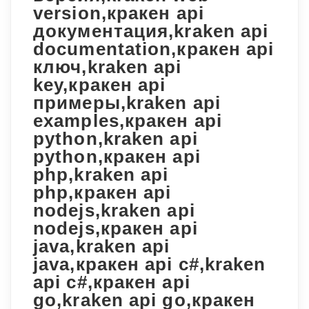
version,кракен api
документация,kraken api
documentation,кракен api
ключ,kraken api
key,кракен api
примеры,kraken api
examples,кракен api
python,kraken api
python,кракен api
php,kraken api
php,кракен api
nodejs,kraken api
nodejs,кракен api
java,kraken api
java,кракен api c#,kraken
api c#,кракен api
go,kraken api go,кракен