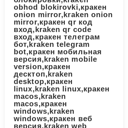
obhod blokirovki,кракен
onion mirror,kraken onion
mirror,кракен qr код
вход,kraken qr code
вход,кракен телеграм
бот,kraken telegram
bot,кракен мобильная
версия,kraken mobile
version,кракен
десктоп,kraken
desktop,кракен
linux,kraken linux,кракен
macos,kraken
macos,кракен
windows,kraken
windows,кракен веб
версия,kraken web