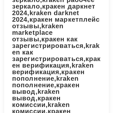
зеркало,кракен даркнет
2024,kraken darknet
2024,кракен маркетплейс
отзывы,kraken
marketplace
отзывы,кракен как
зарегистрироваться,krak
en как
зарегистрироваться,крак
ен верификация,kraken
верификация,кракен
пополнение,kraken
пополнение,кракен
вывод,kraken
вывод,кракен
комиссии,kraken
комиссии,кракен