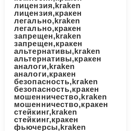
лицензия,kraken
лицензия,кракен
легально,kraken
легально,кракен
запрещен,kraken
запрещен,кракен
альтернативы,kraken
альтернативы,кракен
аналоги,kraken
аналоги,кракен
безопасность,kraken
безопасность,кракен
мошенничество,kraken
мошенничество,кракен
стейкинг,kraken
стейкинг,кракен
фьючерсы,kraken