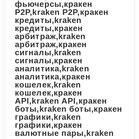
фьючерсы,кракен
P2P,kraken P2P,кракен
кредиты,kraken
кредиты,кракен
арбитраж,kraken
арбитраж,кракен
сигналы,kraken
сигналы,кракен
аналитика,kraken
аналитика,кракен
кошелек,kraken
кошелек,кракен
API,kraken API,кракен
боты,kraken боты,кракен
графики,kraken
графики,кракен
валютные пары,kraken