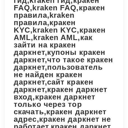
гид,kraken гид,кракен
FAQ,kraken FAQ,кракен
правила,kraken
правила,кракен
KYC,kraken KYC,кракен
AML,kraken AML,как
зайти на кракен
даркнет,купоны кракен
даркнет,что такое кракен
даркнет,пользователь
не найден кракен
даркнет,сайт кракен
даркнет,кракен даркнет
вход,кракен даркнет
только через тор
скачать,кракен даркнет
адрес,кракен даркнет не
работает,кракен даркнет