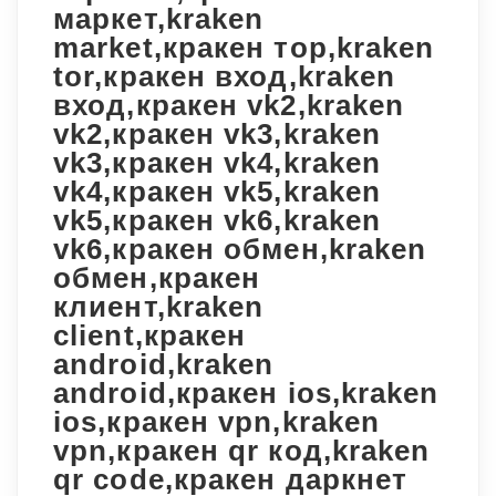
маркет,kraken
market,кракен тор,kraken
tor,кракен вход,kraken
вход,кракен vk2,kraken
vk2,кракен vk3,kraken
vk3,кракен vk4,kraken
vk4,кракен vk5,kraken
vk5,кракен vk6,kraken
vk6,кракен обмен,kraken
обмен,кракен
клиент,kraken
client,кракен
android,kraken
android,кракен ios,kraken
ios,кракен vpn,kraken
vpn,кракен qr код,kraken
qr code,кракен даркнет