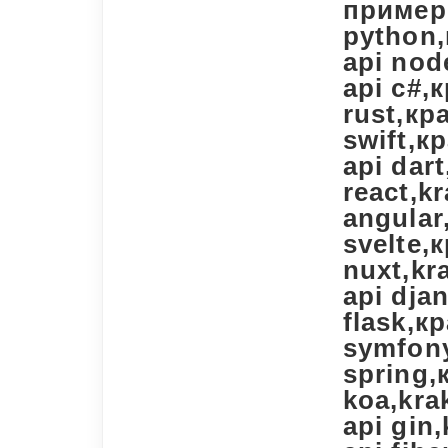
примеры
python,
api nod
api c#,
rust,кр
swift,кр
api dart
react,k
angular
svelte,
nuxt,kr
api dja
flask,кр
symfony
spring,
koa,kra
api gin