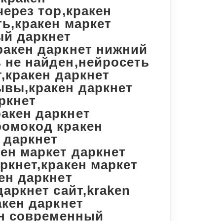
через тор,кракен
ть,кракен маркет
ый даркнет
ракен даркнет нижний
 не найден,нейросеть
т,кракен даркнет
ывы,кракен даркнет
ркнет
акен даркнет
ромокод кракен
 даркнет
кен маркет даркнет
ркнет,кракен маркет
ен даркнет
даркнет сайт,kraken
акен даркнет
кен современный