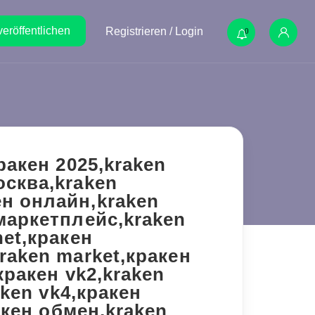
veröffentlichen
Registrieren / Login
0
ракен 2025,kraken
осква,kraken
ен онлайн,kraken
 маркетплейс,kraken
net,кракен
raken market,кракен
кракен vk2,kraken
aken vk4,кракен
акен обмен,kraken