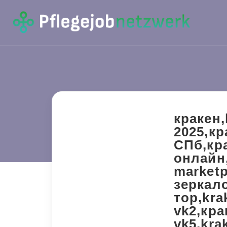
кракен,
2025,кр
СПб,кра
онлайн,
marketp
зеркало
тор,kra
vk2,кра
vk5,kra