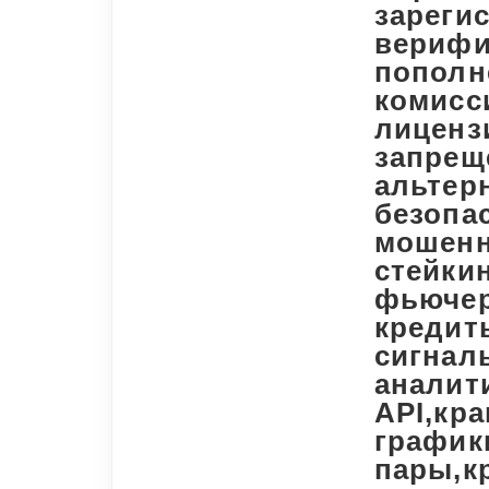
зарегис
верифи
пополн
комисс
лиценз
запрещ
альтер
безопа
мошенн
стейкин
фьючер
кредит
сигналы
аналити
API,кра
график
пары,к