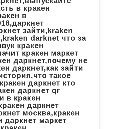
аркнет,выпускайте
сть в кракен
ракен в
018,даркнет
ркнет зайти,kraken
,kraken darknet что за
звук кракен
начит кракен маркет
кен даркнет,почему не
ен даркнет,как зайти
история,что такое
,кракен даркнет кто
кен даркнет qr
и в кракен
,кракен даркнет
ркнет москва,кракен
н даркнет маркет
 кракен