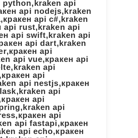
 python,kraken api
акен api nodejs,kraken
a,кракен api c#,kraken
 api rust,kraken api
ен api swift,kraken api
кракен api dart,kraken
ter,кракен api
ken api vue,кракен api
lte,kraken api
s,кракен api
aken api nestjs,кракен
lask,kraken api
l,кракен api
pring,kraken api
ress,кракен api
ken api fastapi,кракен
raken api echo,кракен