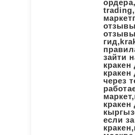
ордера
trading
маркетп
отзывы
отзывы
гид,kra
правил
зайти н
кракен 
кракен 
через т
работае
маркет,
кракен 
кыргызс
если за
кракен,