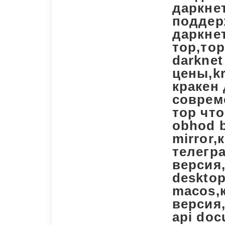
даркне
поддер
даркнет
тор,тор
darkne
цены,kr
кракен 
соврем
тор что
obhod b
mirror,
телегра
версия,
desktop
macos,
версия,
api doc