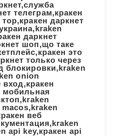
ркнет,служба
нет телеграм,кракен
 тор,кракен даркнет
 украина,kraken
ракен даркнет
ркнет шоп,що таке
кетплейс,кракен это
ркнет только через
од блокировки,kraken
aken onion
e вход,кракен
ен мобильная
сктоп,kraken
н macos,kraken
кракен веб
окументация,kraken
n api key,кракен api