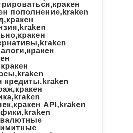
стрироваться,кракен
ен пополнение,kraken
д,кракен
нзия,kraken
льно,кракен
ернативы,kraken
налоги,кракен
кен
,кракен
рсы,kraken
н кредиты,kraken
раж,кракен
ика,kraken
ек,кракен API,kraken
афики,kraken
 валютные
лимитные