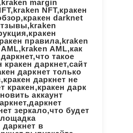
kraken margin
NFT,kraken NFT,кракен
обзор,кракен darknet
отзывы,kraken
рукция,кракен
кракен правила,kraken
 AML,kraken AML,как
 даркнет,что такое
 кракен даркнет,сайт
акен даркнет только
с,кракен даркнет не
т кракен,кракен дарк
ановить аккаунт
даркнет,даркнет
нет зеркало,что будет
 площадка
 даркнет в