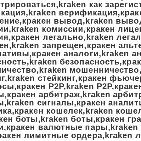
трироваться,kraken как зареги
кация,kraken верификация,крак
ение,кракен вывод,kraken выво
ии,kraken комиссии,кракен лице
ия,кракен легально,kraken лега
ен,kraken запрещен,кракен альт
нативы,кракен аналоги,kraken а
сность,kraken безопасность,кра
ичество,kraken мошенничество
г,kraken стейкинг,кракен фьюче
сы,кракен P2P,kraken P2P,краке
ы,кракен арбитраж,kraken арбит
,kraken сигналы,кракен аналит
ка,кракен кошелек,kraken кошел
кен боты,kraken боты,кракен гр
и,кракен валютные пары,kraken
ракен лимитные ордера,kraken 