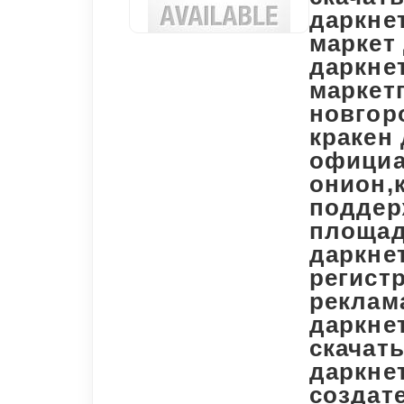
даркнет
маркет 
даркне
маркет
новгор
кракен 
официа
онион,
поддер
площад
даркнет
регистр
реклама
даркнет
скачать
даркнет
создате