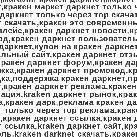
,кракен маркет даркнет только 
даркнет только через тор скача
т скачать,кракен это современн
плейс,кракен даркнет новости,к
од,кракен даркнет пользователь
даркнет,купон на кракен даркне
льный сайт,кракен даркнет отз
кракен даркнет форум,кракен да
жка,кракен даркнет промокод,кр
ка,поддержка кракен даркнет,п
,кракен даркнет реклама,кракен
ация,kraken даркнет рынок,кра
,кракен дарк,реклама кракен да
 только через тор реклама,крак
,кракен даркнет ссылка,кракен 
 ссылка,kraken даркнет сайт,кр
ль,kraken darknet скачать,кра