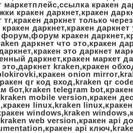
т маркетплейс,ссылка кракен да
жки кракен даркнет,кракен дарк
 тг,кракен даркнет только через
 кракен даркнет,кракен даркнет
t форум,форум кракен даркнет,к
aken даркнет что это,кракен да
даркнет,кракен это даркнет мар
енный даркнет,кракен маркет да
 это,даркнет kraken,кракен обх
lokirovki,кракен onion mirror,kr
кракен qr код вход,kraken qr cod
м бот,kraken telegram bot,крак
kraken mobile version,кракен де
,кракен linux,kraken linux,краке
кракен windows,kraken windows,
kraken web version,кракен api д
umentation,кракен api ключ,krake