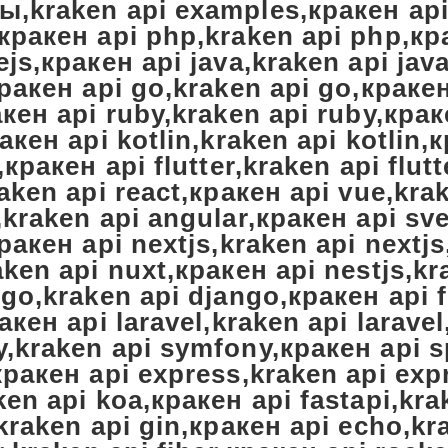
,kraken api examples,кракен api
кракен api php,kraken api php,кр
ejs,кракен api java,kraken api jav
кракен api go,kraken api go,кракен
акен api ruby,kraken api ruby,крак
акен api kotlin,kraken api kotlin,
,кракен api flutter,kraken api flut
raken api react,кракен api vue,kra
,kraken api angular,кракен api sve
кракен api nextjs,kraken api nextj
aken api nuxt,кракен api nestjs,kr
ngo,kraken api django,кракен api f
акен api laravel,kraken api larave
,kraken api symfony,кракен api s
кракен api express,kraken api exp
ken api koa,кракен api fastapi,kra
,kraken api gin,кракен api echo,k