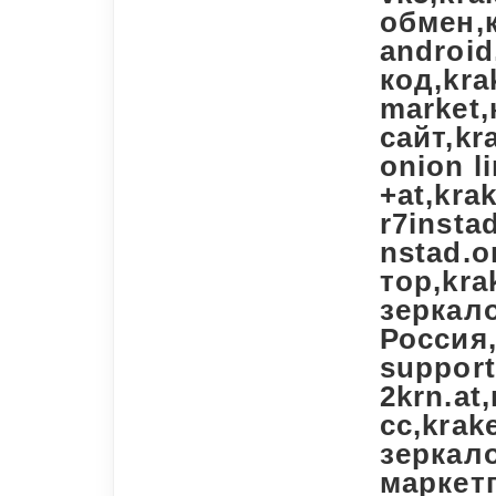
обмен,к
android
код,kra
market
сайт,k
onion l
+at,kra
r7insta
nstad.o
тор,kra
зеркал
Россия
support
2krn.at
cc,krak
зеркало
маркет