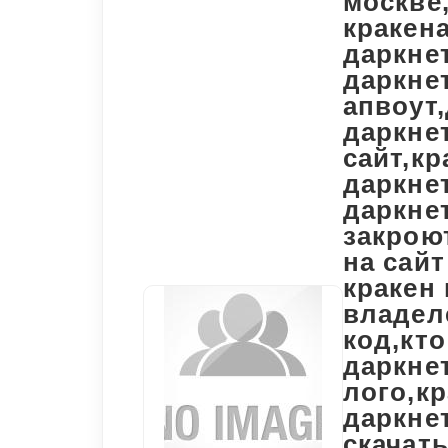
москве
кракена
даркнет
даркнет
апвоут,
даркнет
сайт,кр
даркнет
даркнет
закроют
на сайт
кракен 
владеле
код,кто
даркнет
лого,кр
даркнет
скачать