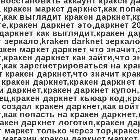
,восстановить аккаунт кракен д
 кракен маркет даркнет,как попа
,как выглядит кракен даркнет,к
е,кракен даркнет это,даркнет 2
даркнет как выглядит,кракен да
 зеркало,kraken darknet зеркало
акен маркет даркнет что значит,
,кракен даркнет как зайти,что з
,как зарегистрироваться на кра
 кракен даркнет,что значит крак
 кракен даркнет,кракен даркнет 
и даркнет,кракен даркнет купон
ц,кракен даркнет кьюар код,кра
 создал кракен даркнет,как войт
,как попасть на кракен даркнет
акен даркнет логотип,кракен да
 маркет только через тор,краке
,магазин кракен даркнет,маркет