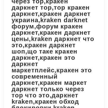
через тор,кракен
даркнет тор,тор кракен
даркнет,кракен даркнет
украина,kraken darknet
форум,форум кракен
даркнет,кракен даркнет
цены,kraken даркнет что
это,кракен даркнет
шоп,що таке кракен
даркнет,кракен это
даркнет
маркетплейс,кракен это
современный
даркнет,кракен маркет
даркнет только через
тор что это,даркнет
kraken,кракен обход
блокировки,kraken