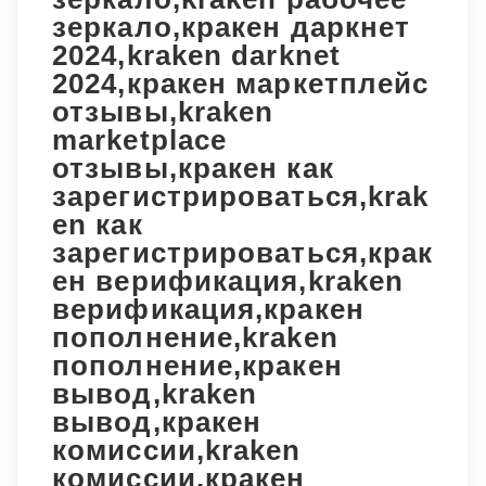
зеркало,кракен даркнет
2024,kraken darknet
2024,кракен маркетплейс
отзывы,kraken
marketplace
отзывы,кракен как
зарегистрироваться,krak
en как
зарегистрироваться,крак
ен верификация,kraken
верификация,кракен
пополнение,kraken
пополнение,кракен
вывод,kraken
вывод,кракен
комиссии,kraken
комиссии,кракен