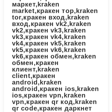
маркет,kraken
market,кракен тор,kraken
tor,кракен вход,kraken
вход,кракен vk2,kraken
vk2,кракен vk3,kraken
vk3,кракен vk4,kraken
vk4,кракен vk5,kraken
vk5,кракен vk6,kraken
vk6,кракен обмен,kraken
обмен,кракен
клиент,kraken
client,кракен
android,kraken
android,кракен ios,kraken
ios,кракен vpn,kraken
vpn,кракен qr код,kraken
qr code,кракен даркнет