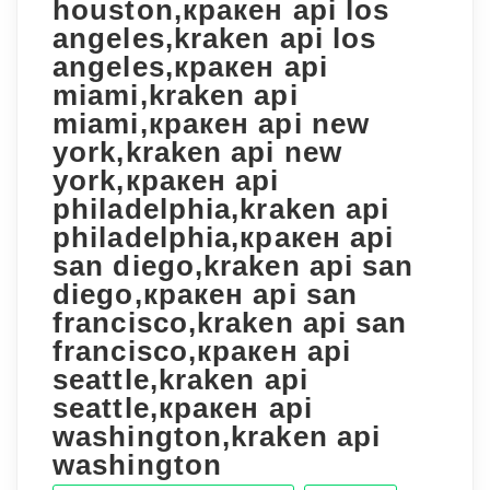
houston,кракен api los
angeles,kraken api los
angeles,кракен api
miami,kraken api
miami,кракен api new
york,kraken api new
york,кракен api
philadelphia,kraken api
philadelphia,кракен api
san diego,kraken api san
diego,кракен api san
francisco,kraken api san
francisco,кракен api
seattle,kraken api
seattle,кракен api
washington,kraken api
washington