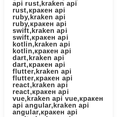
api rust,kraken api
rust,кракен api
ruby,kraken api
ruby,кракен api
swift,kraken api
swift,кракен api
kotlin,kraken api
kotlin,кракен api
dart,kraken api
dart,кракен api
flutter,kraken api
flutter,кракен api
react,kraken api
react,кракен api
vue,kraken api vue,кракен
api angular,kraken api
angular,кракен api