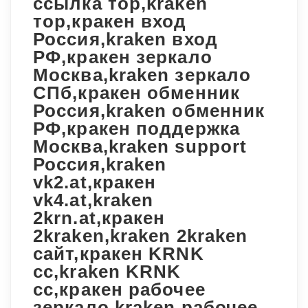
ссылка тор,kraken
тор,кракен вход
Россия,kraken вход
РФ,кракен зеркало
Москва,kraken зеркало
СПб,кракен обменник
Россия,kraken обменник
РФ,кракен поддержка
Москва,kraken support
Россия,kraken
vk2.at,кракен
vk4.at,kraken
2krn.at,кракен
2kraken,kraken 2kraken
сайт,кракен KRNK
cc,kraken KRNK
cc,кракен рабочее
зеркало,kraken рабочее