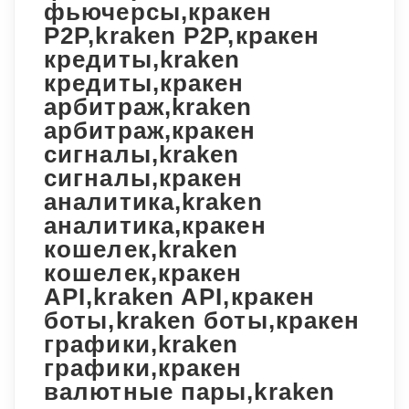
фьючерсы,кракен
P2P,kraken P2P,кракен
кредиты,kraken
кредиты,кракен
арбитраж,kraken
арбитраж,кракен
сигналы,kraken
сигналы,кракен
аналитика,kraken
аналитика,кракен
кошелек,kraken
кошелек,кракен
API,kraken API,кракен
боты,kraken боты,кракен
графики,kraken
графики,кракен
валютные пары,kraken