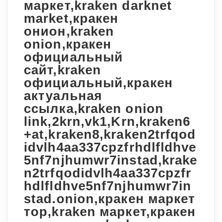
маркет,kraken darknet
market,кракен
онион,kraken
onion,кракен
официальный
сайт,kraken
официальный,кракен
актуальная
ссылка,kraken onion
link,2krn,vk1,Krn,kraken6
+at,kraken8,kraken2trfqod
idvlh4aa337cpzfrhdlfldhve
5nf7njhumwr7instad,krake
n2trfqodidvlh4aa337cpzfr
hdlfldhve5nf7njhumwr7in
stad.onion,кракен маркет
тор,kraken маркет,кракен