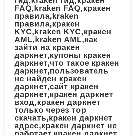
гид,kraken гид,кракен
FAQ,kraken FAQ,кракен
правила,kraken
правила,кракен
KYC,kraken KYC,кракен
AML,kraken AML,как
зайти на кракен
даркнет,купоны кракен
даркнет,что такое кракен
даркнет,пользователь
не найден кракен
даркнет,сайт кракен
даркнет,кракен даркнет
вход,кракен даркнет
только через тор
скачать,кракен даркнет
адрес,кракен даркнет не
работает,кракен даркнет