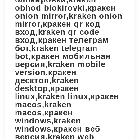
obhod blokirovki,кракен
onion mirror,kraken onion
mirror,кракен qr код
вход,kraken qr code
вход,кракен телеграм
бот,kraken telegram
bot,кракен мобильная
версия,kraken mobile
version,кракен
десктоп,kraken
desktop,кракен
linux,kraken linux,кракен
macos,kraken
macos,кракен
windows,kraken
windows,кракен веб
версия,kraken web