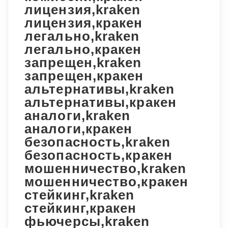
лицензия,kraken
лицензия,кракен
легально,kraken
легально,кракен
запрещен,kraken
запрещен,кракен
альтернативы,kraken
альтернативы,кракен
аналоги,kraken
аналоги,кракен
безопасность,kraken
безопасность,кракен
мошенничество,kraken
мошенничество,кракен
стейкинг,kraken
стейкинг,кракен
фьючерсы,kraken