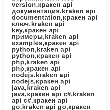
version,кракен api
документация,kraken api
documentation,кракен api
ключ,kraken api
key,кракен api
примеры,kraken api
examples,кракен api
python,kraken api
python,кракен api
php,kraken api
php,кракен api
nodejs,kraken api
nodejs,кракен api
java,kraken api
java,кракен api c#,kraken
api c#,кракен api
go,kraken api go,кракен