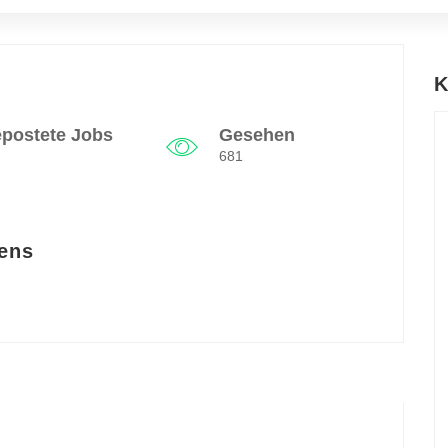
K
postete Jobs
Gesehen
681
ens