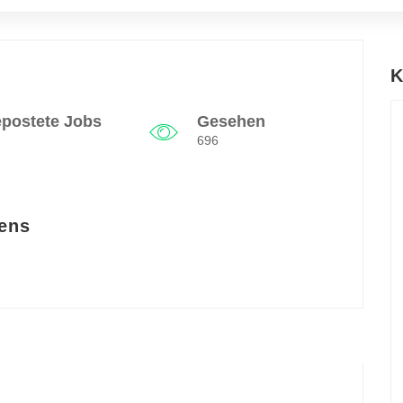
K
postete Jobs
Gesehen
696
ens