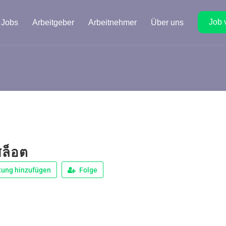
Job 
Jobs
Arbeitgeber
Arbeitnehmer
Über uns
สล็อต
tung hinzufügen
Folge