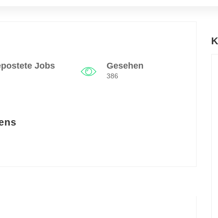
K
postete Jobs
Gesehen
386
ens