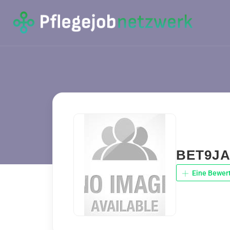
BET9JA
Eine Bewer