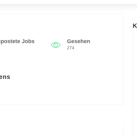
K
postete Jobs
Gesehen
274
ens