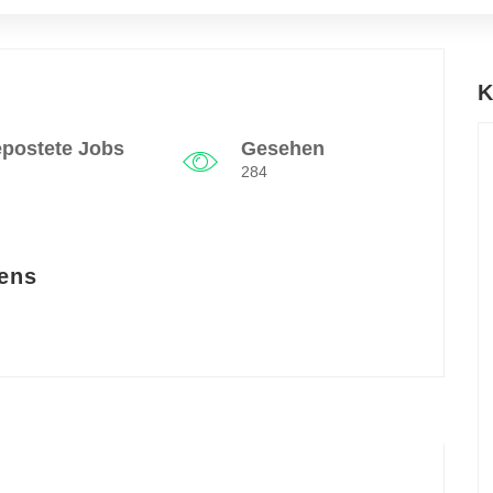
K
postete Jobs
Gesehen
284
ens