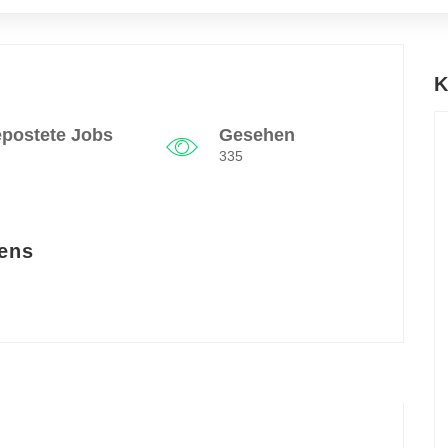
K
postete Jobs
Gesehen
335
ens