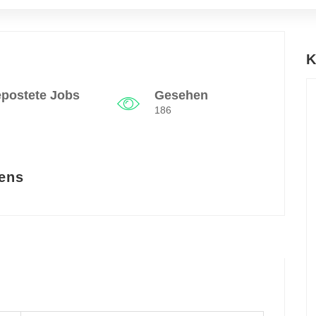
K
postete Jobs
Gesehen
186
ens