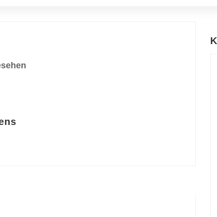
K
esehen
ens