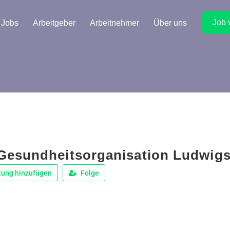
Job 
Jobs
Arbeitgeber
Arbeitnehmer
Über uns
esundheitsorganisation Ludwig
tung hinzufügen
Folge