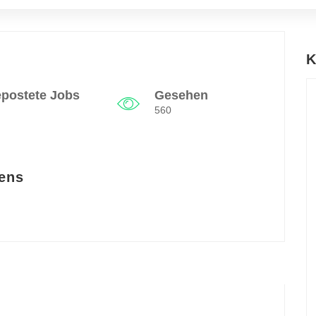
K
postete Jobs
Gesehen
560
ens