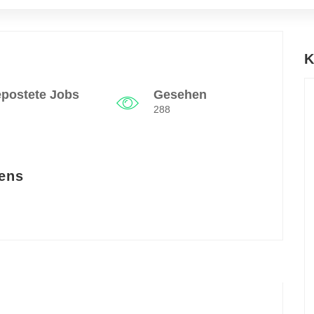
K
postete Jobs
Gesehen
288
ens