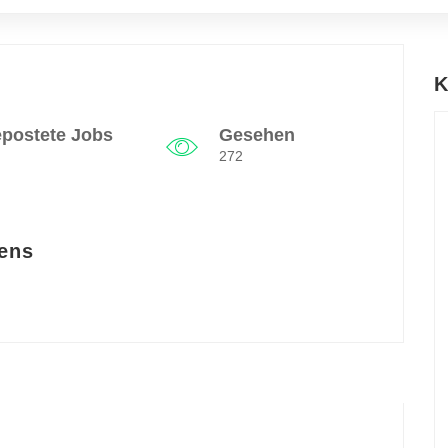
K
postete Jobs
Gesehen
272
ens