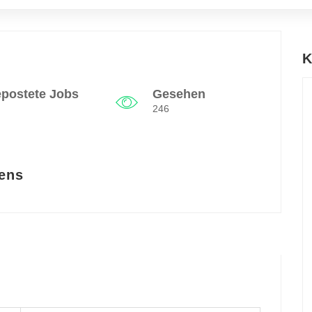
K
postete Jobs
Gesehen
246
ens