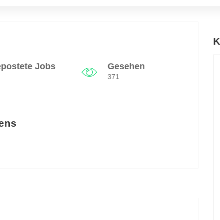
K
postete Jobs
Gesehen
371
ens