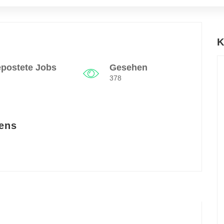
K
postete Jobs
Gesehen
378
ens