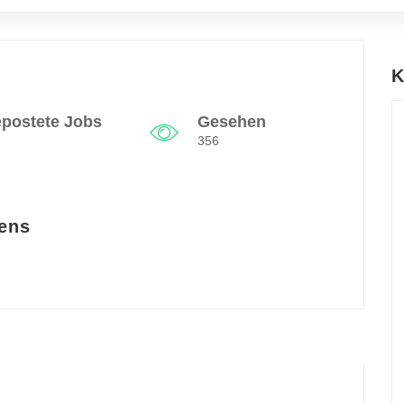
K
postete Jobs
Gesehen
356
ens