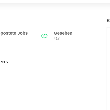
K
postete Jobs
Gesehen
417
ens