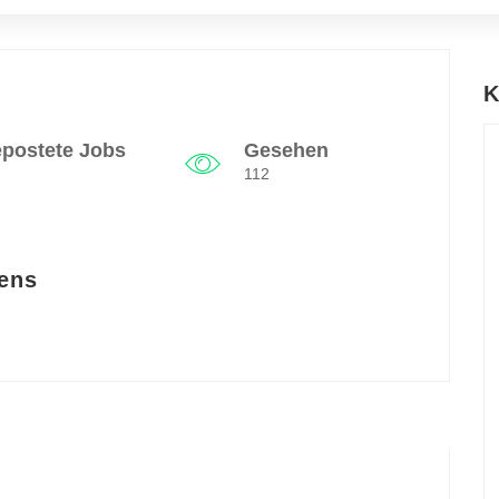
K
postete Jobs
Gesehen
112
ens