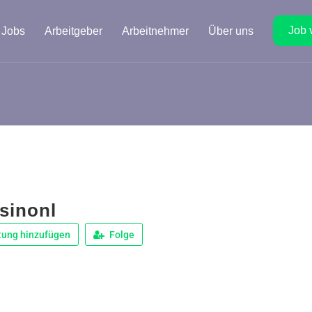
Job 
Jobs
Arbeitgeber
Arbeitnehmer
Über uns
sinonl
tung hinzufügen
Folge