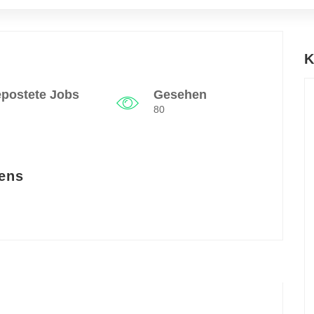
K
postete Jobs
Gesehen
80
ens