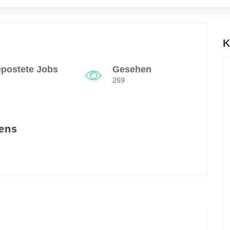
K
postete Jobs
Gesehen
269
ens