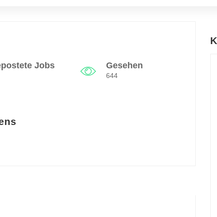
K
postete Jobs
Gesehen
644
ens