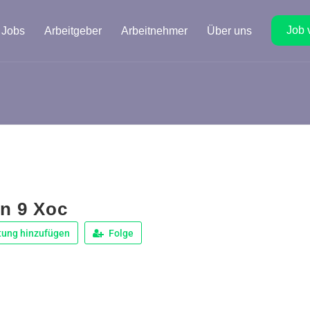
Job 
Jobs
Arbeitgeber
Arbeitnehmer
Über uns
n 9 Xoc
tung hinzufügen
Folge