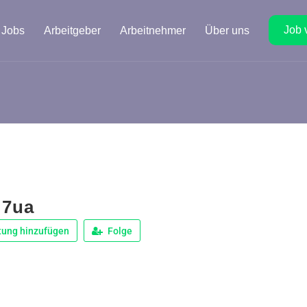
Job 
Jobs
Arbeitgeber
Arbeitnehmer
Über uns
 7ua
tung hinzufügen
Folge