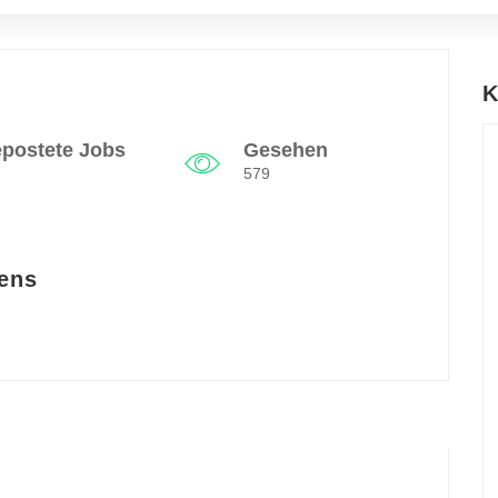
K
postete Jobs
Gesehen
579
ens