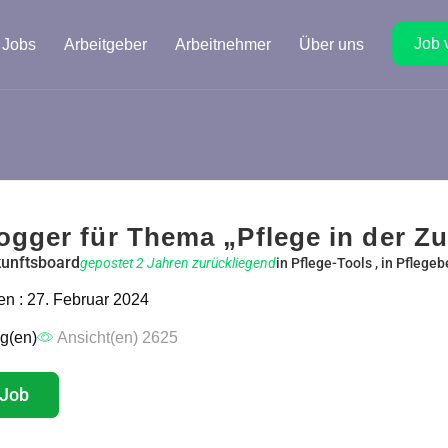
Job 
Jobs
Arbeitgeber
Arbeitnehmer
Über uns
ogger für Thema „Pflege in der Z
unftsboard
gepostet 2 Jahren zurückliegend
in
Pflege-Tools
, in
Pflegeb
n : 27. Februar 2024
g(en)
Ansicht(en) 2625
 Job