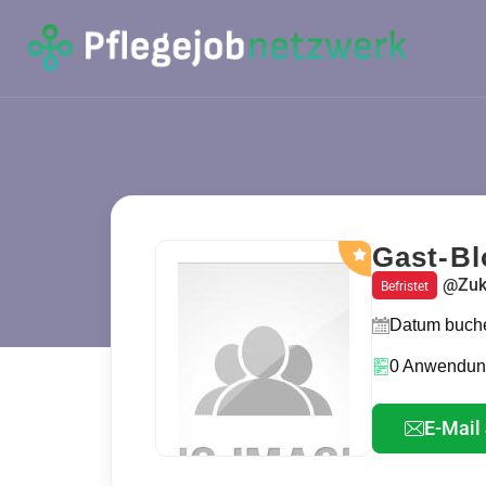
Gast-Bl
@Zuk
Befristet
Datum buche
0 Anwendun
E-Mail