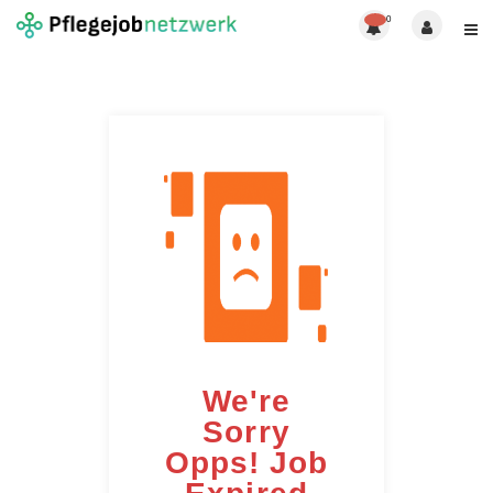
0
We're
Sorry
Opps! Job