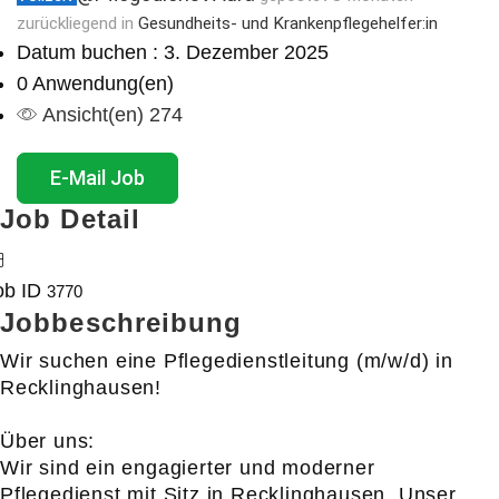
zurückliegend
in
Gesundheits- und Krankenpflegehelfer:in
Datum buchen : 3. Dezember 2025
0 Anwendung(en)
Ansicht(en) 274
E-Mail Job
Job Detail
ob ID
3770
Jobbeschreibung
Wir suchen eine Pflegedienstleitung (m/w/d) in
Recklinghausen!
Über uns:
Wir sind ein engagierter und moderner
Pflegedienst mit Sitz in Recklinghausen. Unser