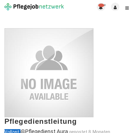
0
Pflegedienstleitung
@Pflegedienst Aura
Vollzeit
gepostet 8 Monaten