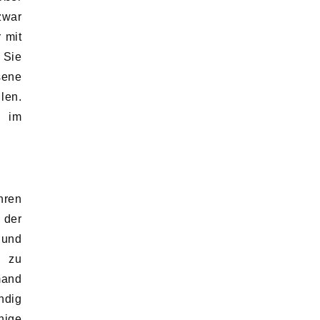
zwar
 mit
 Sie
sene
len.
d im
hren
 der
 und
g zu
mand
ndig
nige