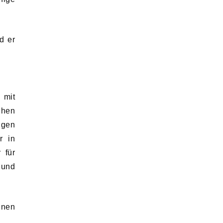
d er
 mit
ehen
ngen
r in
 für
 und
inen