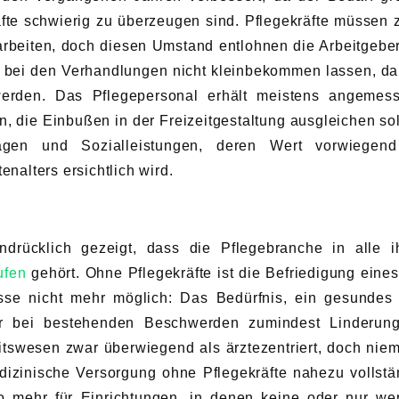
äfte schwierig zu überzeugen sind. Pflegekräfte müssen 
rbeiten, doch diesen Umstand entlohnen die Arbeitgeber
 bei den Verhandlungen nicht kleinbekommen lassen, da
werden. Das Pflegepersonal erhält meistens angemes
 die Einbußen in der Freizeitgestaltung ausgleichen sol
lagen und Sozialleistungen, deren Wert vorwiegen
enalters ersichtlich wird.
drücklich gezeigt, dass die Pflegebranche in alle i
ufen
gehört. Ohne Pflegekräfte ist die Befriedigung eines
sse nicht mehr möglich: Das Bedürfnis, ein gesundes
er bei bestehenden Beschwerden zumindest Linderun
itswesen zwar überwiegend als ärztezentriert, doch nie
izinische Versorgung ohne Pflegekräfte nahezu vollstä
 mehr für Einrichtungen, in denen keine oder nur we