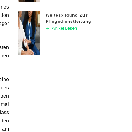
ines
tion
Weiterbildung Zur
Pflegedienstleitung
eger
Artikel Lesen
sten
chen
eine
 des
igen
imal
dass
nten
e am