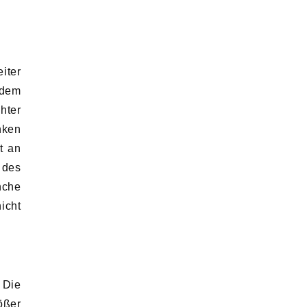
iter
udem
hter
nken
t an
 des
nche
icht
 Die
ößer